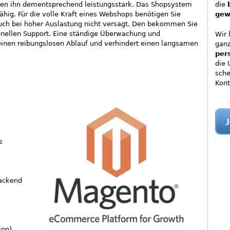
hen ihn dementsprechend leistungsstark. Das Shopsystem
die
fähig. Für die volle Kraft eines Webshops benötigen Sie
gew
auch bei hoher Auslastung nicht versagt. Den bekommen Sie
ionellen Support. Eine ständige Überwachung und
Wir 
einen reibungslosen Ablauf und verhindert einen langsamen
ganz
per
die 
sche
Kont
s
Backend
ion)