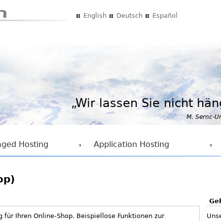
Direkt zum Inhalt
English
Deutsch
Español
„Wir lassen Sie nicht hä
M. Sernc-U
ged Hosting
Application Hosting
op)
Ge
für Ihren Online-Shop. Beispiellose Funktionen zur
Unse